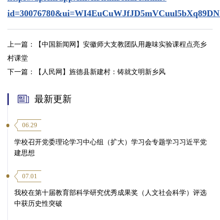
id=30076780&ui=WI4EuCuWJfJD5mVCuul5bXq89DN2
上一篇：
【中国新闻网】安徽师大支教团队用趣味实验课程点亮乡
村课堂
下一篇：
【人民网】旌德县新建村：铸就文明新乡风
最新更新
06.29
学校召开党委理论学习中心组（扩大）学习会专题学习习近平党
建思想
07.01
我校在第十届教育部科学研究优秀成果奖（人文社会科学）评选
中获历史性突破