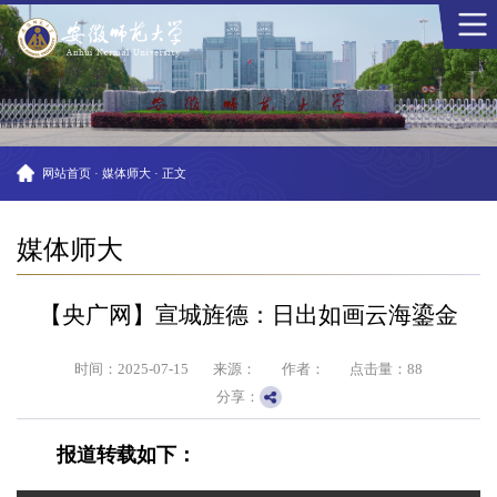
网站首页
·
媒体师大
·
正文
媒体师大
【央广网】宣城旌德：日出如画云海鎏金
时间：2025-07-15
来源：
作者：
点击量：
88
分享：
报道转载如下：