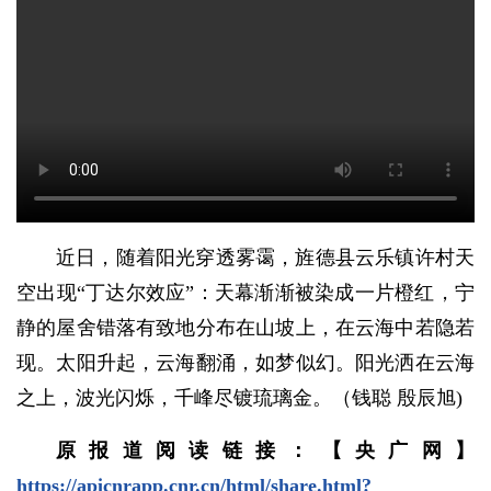
近日，随着阳光穿透雾霭，旌德县云乐镇许村天
空出现“丁达尔效应”：天幕渐渐被染成一片橙红，宁
静的屋舍错落有致地分布在山坡上，在云海中若隐若
现。太阳升起，云海翻涌，如梦似幻。阳光洒在云海
之上，波光闪烁，千峰尽镀琉璃金。（钱聪 殷辰旭)
原报道阅读链接：【央广网】
https://apicnrapp.cnr.cn/html/share.html?