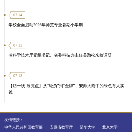
07.14
学校全面启动2026年师范专业暑期小学期
07.13
省科学技术厅党组书记、省委科技办主任吴劲松来校调研
07.13
【访一线·展亮点】从“轻负”到“金牌”，安师大附中的绿色育人实
践
友情链接：
中华人民共和国教育部
安徽省教育厅
清华大学
北京大学