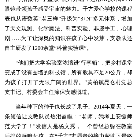
眼镜带领孩子感受宇宙的魅力。千方爱心学校的课程
表也从语数英“老三样”升级为“3+N”多元体系，增加
了天文观测、化学魔法、科普实验、非遗手工、心理
剧……为了让深奥的知识在孩子心中发芽，支教队还
自主研发了1200余堂“科普实验课”。
“他们把大学实验室浓缩进‘行李箱’，把乡村课堂
变成了没有围墙的科技馆，所有教具不足20公斤，却
为孩子打开了无限广阔的世界。”黄柏镇昆仑村党总
支书记、村委会主任涂保安感慨道。
当年种下的种子也长成了果子。2014年夏天，一
条短信让支教队员热泪盈眶：“老师，我考上安徽师
范大学了！”发信人是杨文秀，一个曾经总躲在教室
后排的腼腆女孩，在“千方”志愿者的接力帮助下最终