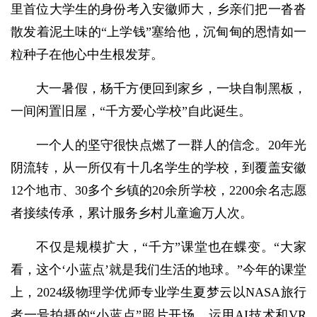
里首位大学生的身份考入安徽师大，乡亲们把一沓沓
散发着泥土味的“上学钱”塞给他，沉甸甸的恩情如一
粒种子在他心中生根发芽。
大一暑假，杨千方便回到家乡，一块自制黑板，
一间闲置旧屋，“千方爱心学校”自此诞生。
一个人的坚守很快点燃了一群人的信念。20年光
阴流转，从一所仅有十几名学生的学校，到覆盖安徽
12个地市、30多个乡镇的20余所学校，2200余名志愿
者接续传承，累计服务乡村儿童逾万人次。
不仅是规模扩大，“千方”课堂也在蝶变。“大家
看，这个‘小蓝点’就是我们生活的地球。”今年的课堂
上，2024级物理学优师专业学生夏梦云以NASA旅行
者一号拍摄的“小蓝点”照片开场，运用AI技术和VR