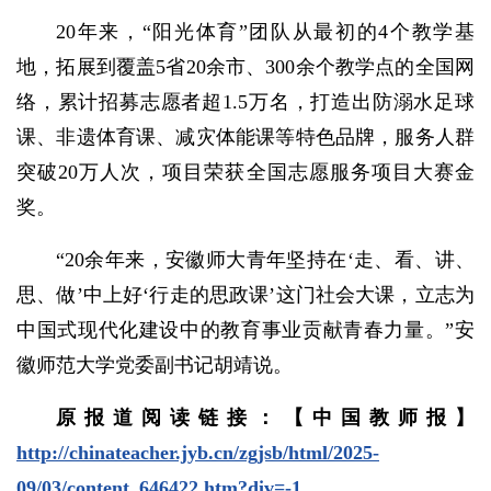
20年来，“阳光体育”团队从最初的4个教学基
地，拓展到覆盖5省20余市、300余个教学点的全国网
络，累计招募志愿者超1.5万名，打造出防溺水足球
课、非遗体育课、减灾体能课等特色品牌，服务人群
突破20万人次，项目荣获全国志愿服务项目大赛金
奖。
“20余年来，安徽师大青年坚持在‘走、看、讲、
思、做’中上好‘行走的思政课’这门社会大课，立志为
中国式现代化建设中的教育事业贡献青春力量。”安
徽师范大学党委副书记胡靖说。
原报道阅读链接：【中国教师报】
http://chinateacher.jyb.cn/zgjsb/html/2025-
09/03/content_646422.htm?div=-1