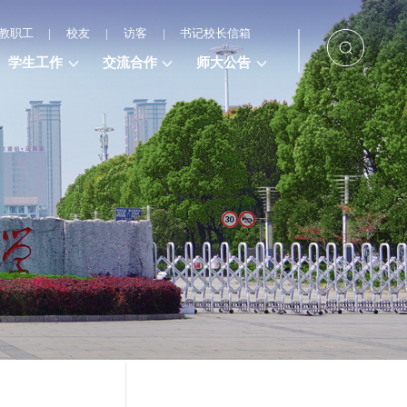
教职工
|
校友
|
访客
|
书记校长信箱
学生工作
交流合作
师大公告