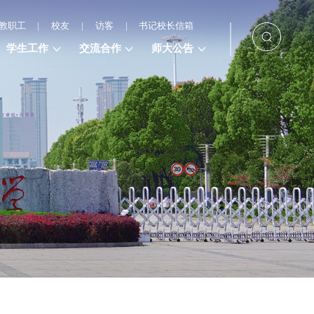
教职工
|
校友
|
访客
|
书记校长信箱
学生工作
交流合作
师大公告