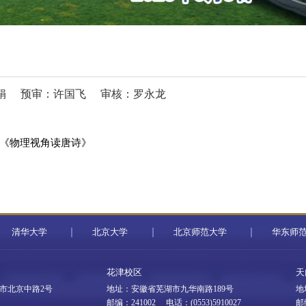
娟
预审：许国飞
审核：罗永龙
 《物理视角读唐诗》
清华大学
北京大学
北京师范大学
华东师
花津校区
天
市北京中路2号
地址：安徽省芜湖市九华南路189号
地
邮编：241002 电话：(0553)5910027
邮