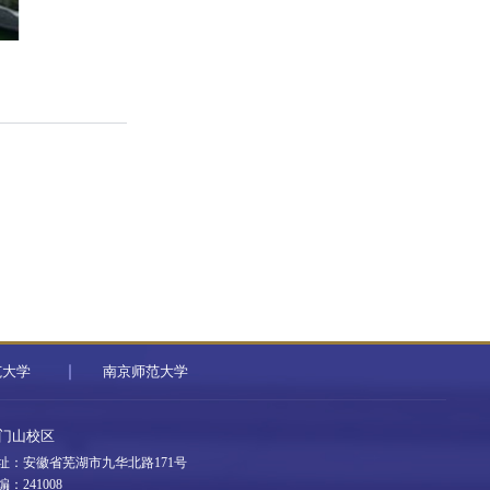
范大学
南京师范大学
门山校区
址：安徽省芜湖市九华北路171号
编：241008