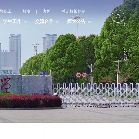
教职工
|
校友
|
访客
|
书记校长信箱
学生工作
交流合作
师大公告