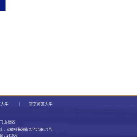
范大学
南京师范大学
门山校区
址：安徽省芜湖市九华北路171号
编：241008