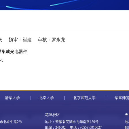
扬
预审：崔建
审核：罗永龙
异质集成光电器件
化
清华大学
北京大学
北京师范大学
华东师
花津校区
天
市北京中路2号
地址：安徽省芜湖市九华南路189号
地
邮编：241002 电话：(0553)5910027
邮