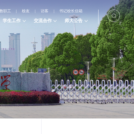
教职工
|
校友
|
访客
|
书记校长信箱
学生工作
交流合作
师大公告