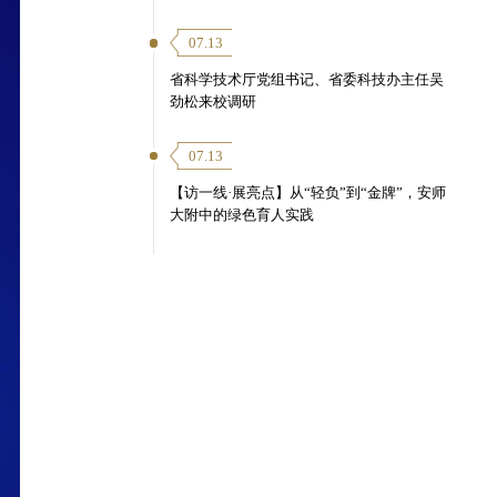
07.13
省科学技术厅党组书记、省委科技办主任吴
劲松来校调研
07.13
【访一线·展亮点】从“轻负”到“金牌”，安师
大附中的绿色育人实践