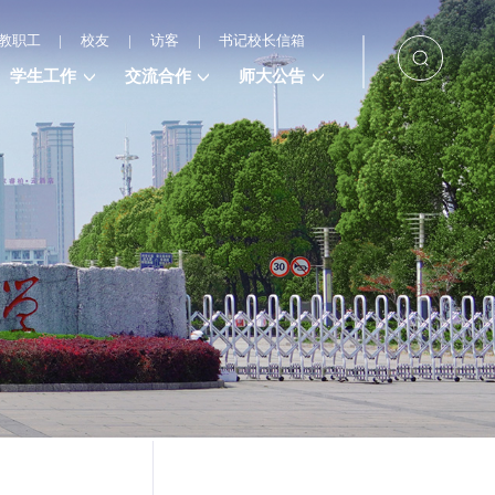
教职工
|
校友
|
访客
|
书记校长信箱
学生工作
交流合作
师大公告